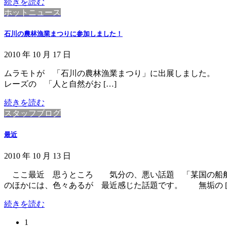
続きを読む
ホットニュース
石川の農林漁業まつりに参加しました！
2010 年 10 月 17 日
ムラモトが 「石川の農林漁業まつり」に出展
レーズの 「人と自然がお […]
続きを読む
スタッフブログ
最近
2010 年 10 月 13 日
ここ最近 思うところ 気分の、悪い話題 「某国の船舶
のほかには、色々あるが 最近感じた話題です。 無垢の [
続きを読む
固
1
投