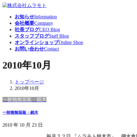
コ
ナ
ン
ビ
お知らせ
Information
テ
ゲ
会社概要
Company
ン
ー
社長ブログ
CEO Blog
ツ
シ
スタッフブログ
Staff Blog
へ
ョ
オンラインショップ
Online Shop
ス
ン
お問い合わせ
Contact
キ
に
ッ
移
2010年10月
プ
動
トップページ
2010年10月
一枚物無垢板・銘木
一枚物無垢板・銘木
2010 年 10 月 23 日
毎月２２日 『ムラモト