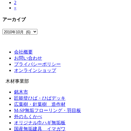
固
2
定
稿
»
定
ペ
ペ
ー
の
アーカイブ
ー
ジ
ペ
ジ
ア
ー
ー
カ
ジ
イ
会社概要
送
ブ
お問い合わせ
り
プライバシーポリシー
オンラインショップ
木材事業部
銘木市
匠能登ひば・ひばデッキ
広葉樹・針葉樹 造作材
M-SP無垢フローリング・羽目板
外のもくかべ
オリジナル巾ハギ無垢板
国産無垢建具 イマガワ