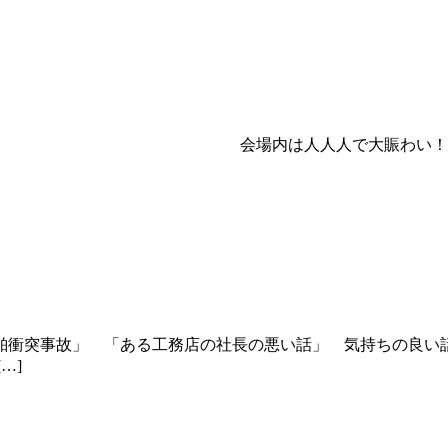
しました。 会場内は人人人で大賑わい！ ムラモ
衝突事故」 「ある工務店の社長の悪い話」 気持ちの良い
…]