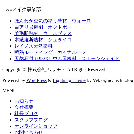
ecoメイク事業部
ほんわか空気の塗り壁材 ウォーロ
白アリ忌避剤 オクトボー
羊毛断熱材 ウールブレス
木繊維断熱材 シュタイコ
レイノス天然塗料
断熱ルーフィング ガイナルーフ
天然石付ガルバリウム屋根材 ストーンシェイド
Copyright © 株式会社ムラモト All Rights Reserved.
Powered by
WordPress
&
Lightning Theme
by Vektor,Inc. technolog
MENU
お知らせ
会社概要
社長ブログ
スタッフブログ
オンラインショップ
お問い合わせ