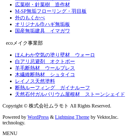
広葉樹・針葉樹 造作材
M-SP無垢フローリング・羽目板
外のもくかべ
オリジナル巾ハギ無垢板
国産無垢建具 イマガワ
ecoメイク事業部
ほんわか空気の塗り壁材 ウォーロ
白アリ忌避剤 オクトボー
羊毛断熱材 ウールブレス
木繊維断熱材 シュタイコ
レイノス天然塗料
断熱ルーフィング ガイナルーフ
天然石付ガルバリウム屋根材 ストーンシェイド
Copyright © 株式会社ムラモト All Rights Reserved.
Powered by
WordPress
&
Lightning Theme
by Vektor,Inc.
technology.
MENU