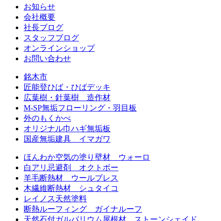
お知らせ
会社概要
社長ブログ
スタッフブログ
オンラインショップ
お問い合わせ
銘木市
匠能登ひば・ひばデッキ
広葉樹・針葉樹 造作材
M-SP無垢フローリング・羽目板
外のもくかべ
オリジナル巾ハギ無垢板
国産無垢建具 イマガワ
ほんわか空気の塗り壁材 ウォーロ
白アリ忌避剤 オクトボー
羊毛断熱材 ウールブレス
木繊維断熱材 シュタイコ
レイノス天然塗料
断熱ルーフィング ガイナルーフ
天然石付ガルバリウム屋根材 ストーンシェイド