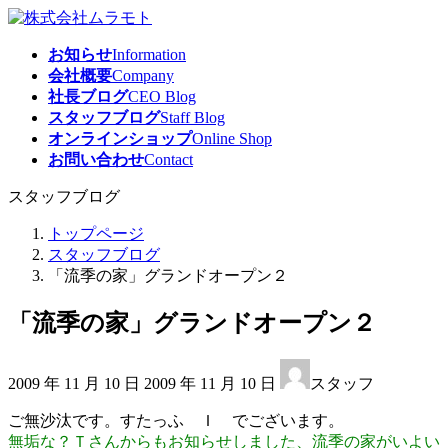
コ
ナ
ン
ビ
お知らせ
Information
テ
ゲ
会社概要
Company
ン
ー
社長ブログ
CEO Blog
ツ
シ
スタッフブログ
Staff Blog
へ
ョ
オンラインショップ
Online Shop
ス
ン
お問い合わせ
Contact
キ
に
ッ
移
スタッフブログ
プ
動
トップページ
スタッフブログ
「流季の家」グランドオープン２
「流季の家」グランドオープン２
最
2009 年 11 月 10 日
2009 年 11 月 10 日
スタッフ
終
更
ご無沙汰です。すたっふ Ｉ でございます。
新
無垢な？Ｔさんからもお知らせしました、流季の家がいよい