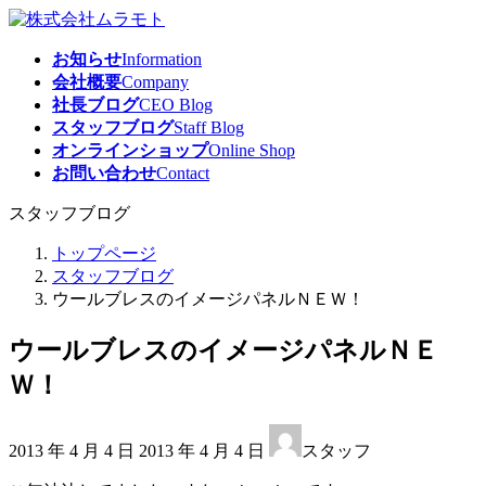
コ
ナ
ン
ビ
お知らせ
Information
テ
ゲ
会社概要
Company
ン
ー
社長ブログ
CEO Blog
ツ
シ
スタッフブログ
Staff Blog
へ
ョ
オンラインショップ
Online Shop
ス
ン
お問い合わせ
Contact
キ
に
ッ
移
スタッフブログ
プ
動
トップページ
スタッフブログ
ウールブレスのイメージパネルＮＥＷ！
ウールブレスのイメージパネルＮＥ
Ｗ！
最
2013 年 4 月 4 日
2013 年 4 月 4 日
スタッフ
終
更