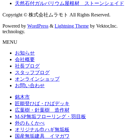
天然石付ガルバリウム屋根材 ストーンシェイド
Copyright © 株式会社ムラモト All Rights Reserved.
Powered by
WordPress
&
Lightning Theme
by Vektor,Inc.
technology.
MENU
お知らせ
会社概要
社長ブログ
スタッフブログ
オンラインショップ
お問い合わせ
銘木市
匠能登ひば・ひばデッキ
広葉樹・針葉樹 造作材
M-SP無垢フローリング・羽目板
外のもくかべ
オリジナル巾ハギ無垢板
国産無垢建具 イマガワ