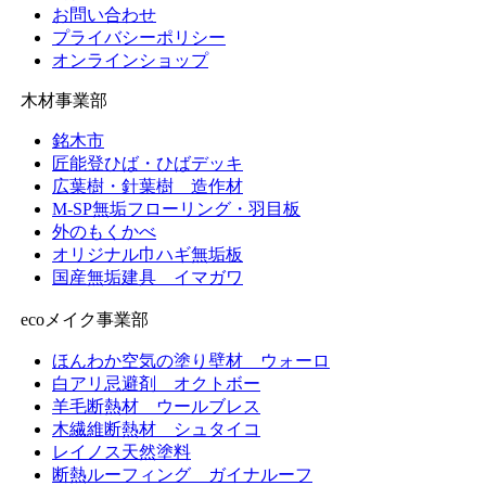
ブ
お問い合わせ
プライバシーポリシー
オンラインショップ
木材事業部
銘木市
匠能登ひば・ひばデッキ
広葉樹・針葉樹 造作材
M-SP無垢フローリング・羽目板
外のもくかべ
オリジナル巾ハギ無垢板
国産無垢建具 イマガワ
ecoメイク事業部
ほんわか空気の塗り壁材 ウォーロ
白アリ忌避剤 オクトボー
羊毛断熱材 ウールブレス
木繊維断熱材 シュタイコ
レイノス天然塗料
断熱ルーフィング ガイナルーフ