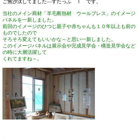
ご無沙汰してました―すたっふ Ｉ です。
新
日
当社のメイン商材「羊毛断熱材 ウールブレス」のイメージ
時
パネルを一新しました。
:
前回のイメージのひつじ親子や赤ちゃんも１０年以上も前の
ものでしたので
そろそろ変えてもいいかな～と思い一新しました。
このイメージパネルは展示会や完成見学会・構造見学会など
の時に大層活躍して
くれてますね～。