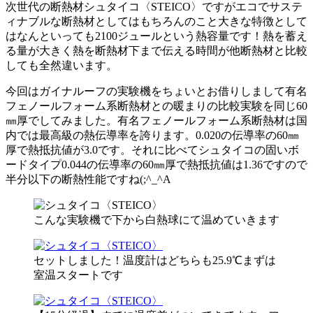
日
次世代の断熱材シュタイコ〈STEICO〉ですがエコでサステ
時
ィナブルな断熱材としてはもちろんのこと大きな特徴として
:
はなんといっても2100ジュールという熱容量です！熱を蓄え
る量が大きく熱を断熱材下まで伝える時間が他断熱材と比較
しても全然違います。
今回はガイナルーフの実験機をちょいとお借りしまして有名
フェノールフォーム系断熱材との暖まりの比較実験を同じ60
㎜厚でしてみました。有名フェノールフォーム系断熱材は国
内では最高級の熱伝導率を誇ります。0.020の伝導率の60㎜
厚で熱抵抗値が3.0です。それに比べてシュタイコの固いボ
ードタイプ0.044の伝導率の60㎜厚で熱抵抗値は1.36ですので
半分以下の断熱性能ですね(;^_^A
こんな実験機で下から白熱球にて温めていきます
セットしました！温度計はどちらも25.9℃まずは
室温スタートです