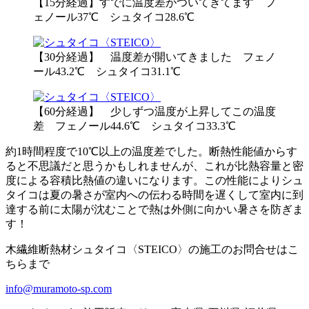
【15分経過】すでに温度差がついてきてます フ
ェノール37℃ シュタイコ28.6℃
【30分経過】 温度差が開いてきました フェノ
ール43.2℃ シュタイコ31.1℃
【60分経過】 少しずつ温度が上昇してこの温度
差 フェノール44.6℃ シュタイコ33.3℃
約1時間程度で10℃以上の温度差でした。断熱性能値からす
ると不思議だと思うかもしれませんが、これが比熱容量と密
度による容積比熱値の違いになります。この性能によりシュ
タイコは夏の暑さが室内への伝わる時間を遅くして室内に到
達する前に太陽が沈むことで熱は外側に向かい暑さを防ぎま
す！
木繊維断熱材シュタイコ〈STEICO〉の施工のお問合せはこ
ちらまで
info@muramoto-sp.com