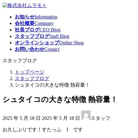
コ
ナ
ン
ビ
お知らせ
Information
テ
ゲ
会社概要
Company
ン
ー
社長ブログ
CEO Blog
ツ
シ
スタッフブログ
Staff Blog
へ
ョ
オンラインショップ
Online Shop
ス
ン
お問い合わせ
Contact
キ
に
ッ
移
スタッフブログ
プ
動
トップページ
スタッフブログ
シュタイコの大きな特徴 熱容量！
シュタイコの大きな特徴 熱容量！
最
2025 年 5 月 18 日
2025 年 5 月 18 日
スタッフ
終
更
お久しぶりです！すたっふ I です
新