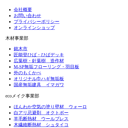
カ
イ
会社概要
ブ
お問い合わせ
プライバシーポリシー
オンラインショップ
木材事業部
銘木市
匠能登ひば・ひばデッキ
広葉樹・針葉樹 造作材
M-SP無垢フローリング・羽目板
外のもくかべ
オリジナル巾ハギ無垢板
国産無垢建具 イマガワ
ecoメイク事業部
ほんわか空気の塗り壁材 ウォーロ
白アリ忌避剤 オクトボー
羊毛断熱材 ウールブレス
木繊維断熱材 シュタイコ