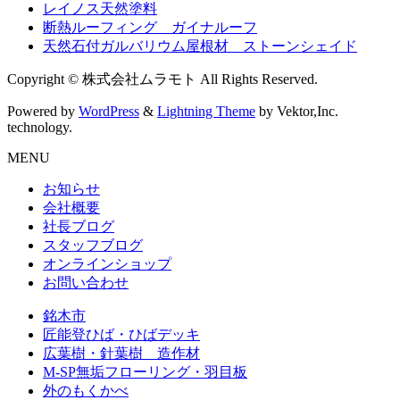
レイノス天然塗料
断熱ルーフィング ガイナルーフ
天然石付ガルバリウム屋根材 ストーンシェイド
Copyright © 株式会社ムラモト All Rights Reserved.
Powered by
WordPress
&
Lightning Theme
by Vektor,Inc.
technology.
MENU
お知らせ
会社概要
社長ブログ
スタッフブログ
オンラインショップ
お問い合わせ
銘木市
匠能登ひば・ひばデッキ
広葉樹・針葉樹 造作材
M-SP無垢フローリング・羽目板
外のもくかべ