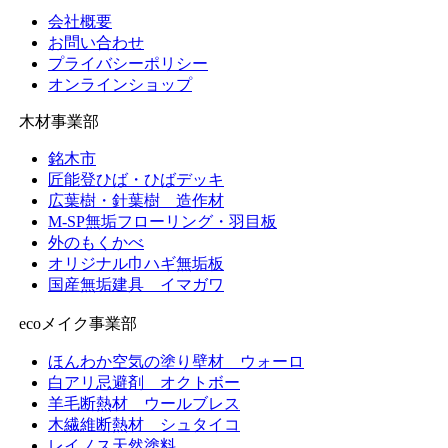
イ
会社概要
ブ
お問い合わせ
プライバシーポリシー
オンラインショップ
木材事業部
銘木市
匠能登ひば・ひばデッキ
広葉樹・針葉樹 造作材
M-SP無垢フローリング・羽目板
外のもくかべ
オリジナル巾ハギ無垢板
国産無垢建具 イマガワ
ecoメイク事業部
ほんわか空気の塗り壁材 ウォーロ
白アリ忌避剤 オクトボー
羊毛断熱材 ウールブレス
木繊維断熱材 シュタイコ
レイノス天然塗料