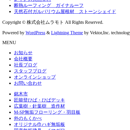
断熱ルーフィング ガイナルーフ
天然石付ガルバリウム屋根材 ストーンシェイド
Copyright © 株式会社ムラモト All Rights Reserved.
Powered by
WordPress
&
Lightning Theme
by Vektor,Inc. technolog
MENU
お知らせ
会社概要
社長ブログ
スタッフブログ
オンラインショップ
お問い合わせ
銘木市
匠能登ひば・ひばデッキ
広葉樹・針葉樹 造作材
M-SP無垢フローリング・羽目板
外のもくかべ
オリジナル巾ハギ無垢板