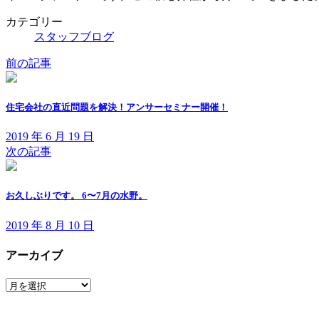
日
時
カテゴリー
:
スタッフブログ
前の記事
住宅会社の直近問題を解決！アンサーセミナー開催！
2019 年 6 月 19 日
次の記事
お久しぶりです。 6〜7月の水野。
2019 年 8 月 10 日
アーカイブ
ア
ー
カ