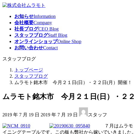
コ
ナ
ン
ビ
お知らせ
Information
テ
ゲ
会社概要
Company
ン
ー
社長ブログ
CEO Blog
ツ
シ
スタッフブログ
Staff Blog
へ
ョ
オンラインショップ
Online Shop
ス
ン
お問い合わせ
Contact
キ
に
ッ
移
スタッフブログ
プ
動
トップページ
スタッフブログ
ムラモト銘木市 今月２１日(日）・２２日(月）開催！
ムラモト銘木市 今月２１日(日）・２２
最
2019 年 7 月 19 日
2019 年 7 月 19 日
スタッフ
終
更
７月はムラモト銘
新
イニングテーブルです。この板も弊社から嫁いでいきました