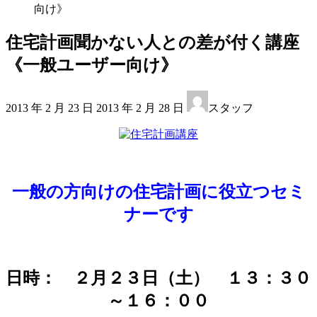
向け》
住宅計画聞かない人との差が付く講座
《一般ユーザー向け》
最
2013 年 2 月 23 日
2013 年 2 月 28 日
スタッフ
終
更
新
日
時
:
一般の方向けの住宅計画に役立つセミ
ナーです
日時： ２月２３日（土） １３：３０
～１６：００