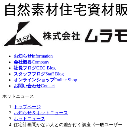
コ
ナ
ン
ビ
テ
ゲ
ン
ー
ツ
シ
へ
ョ
ス
ン
キ
に
ッ
移
お知らせ
Information
プ
動
会社概要
Company
社長ブログ
CEO Blog
スタッフブログ
Staff Blog
オンラインショップ
Online Shop
お問い合わせ
Contact
ホットニュース
トップページ
お知らせ＆ホットニュース
ホットニュース
住宅計画聞かない人との差が付く講座《一般ユーザー