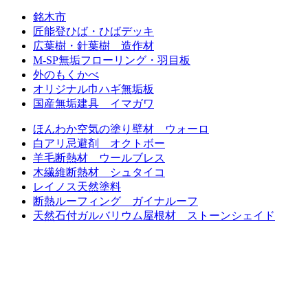
銘木市
匠能登ひば・ひばデッキ
広葉樹・針葉樹 造作材
M-SP無垢フローリング・羽目板
外のもくかべ
オリジナル巾ハギ無垢板
国産無垢建具 イマガワ
ほんわか空気の塗り壁材 ウォーロ
白アリ忌避剤 オクトボー
羊毛断熱材 ウールブレス
木繊維断熱材 シュタイコ
レイノス天然塗料
断熱ルーフィング ガイナルーフ
天然石付ガルバリウム屋根材 ストーンシェイド