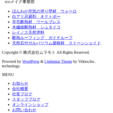
ecoメイク事業部
ほんわか空気の塗り壁材 ウォーロ
白アリ忌避剤 オクトボー
羊毛断熱材 ウールブレス
木繊維断熱材 シュタイコ
レイノス天然塗料
断熱ルーフィング ガイナルーフ
天然石付ガルバリウム屋根材 ストーンシェイド
Copyright © 株式会社ムラモト All Rights Reserved.
Powered by
WordPress
&
Lightning Theme
by Vektor,Inc.
technology.
MENU
お知らせ
会社概要
社長ブログ
スタッフブログ
オンラインショップ
お問い合わせ