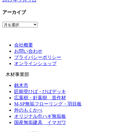
アーカイブ
ア
ー
カ
イ
会社概要
ブ
お問い合わせ
プライバシーポリシー
オンラインショップ
木材事業部
銘木市
匠能登ひば・ひばデッキ
広葉樹・針葉樹 造作材
M-SP無垢フローリング・羽目板
外のもくかべ
オリジナル巾ハギ無垢板
国産無垢建具 イマガワ