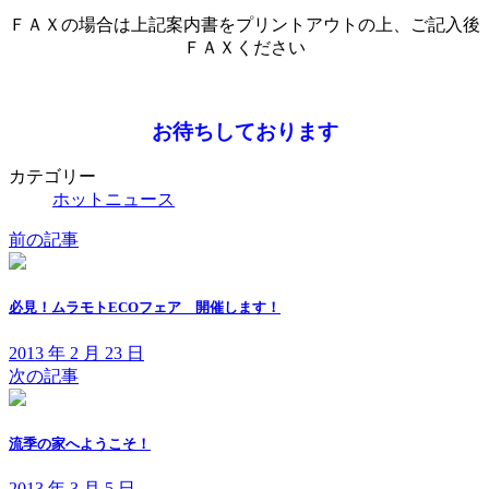
ＦＡＸの場合は上記案内書をプリントアウトの上、ご記入後
ＦＡＸください
お待ちしております
カテゴリー
ホットニュース
前の記事
必見！ムラモトECOフェア 開催します！
2013 年 2 月 23 日
次の記事
流季の家へようこそ！
2013 年 3 月 5 日