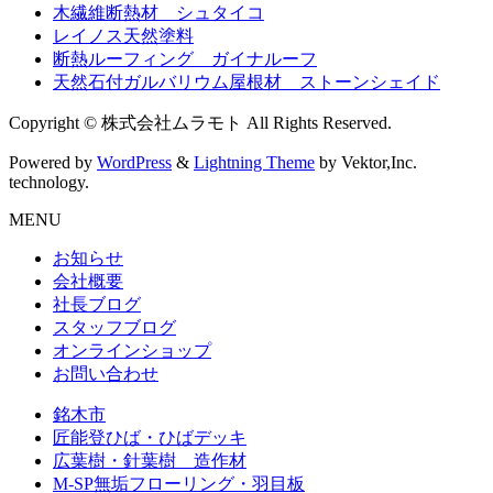
木繊維断熱材 シュタイコ
レイノス天然塗料
断熱ルーフィング ガイナルーフ
天然石付ガルバリウム屋根材 ストーンシェイド
Copyright © 株式会社ムラモト All Rights Reserved.
Powered by
WordPress
&
Lightning Theme
by Vektor,Inc.
technology.
MENU
お知らせ
会社概要
社長ブログ
スタッフブログ
オンラインショップ
お問い合わせ
銘木市
匠能登ひば・ひばデッキ
広葉樹・針葉樹 造作材
M-SP無垢フローリング・羽目板