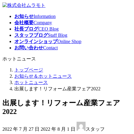
コ
ナ
ン
ビ
お知らせ
Information
テ
ゲ
会社概要
Company
ン
ー
社長ブログ
CEO Blog
ツ
シ
スタッフブログ
Staff Blog
へ
ョ
オンラインショップ
Online Shop
ス
ン
お問い合わせ
Contact
キ
に
ッ
移
ホットニュース
プ
動
トップページ
お知らせ＆ホットニュース
ホットニュース
出展します！リフォーム産業フェア2022
出展します！リフォーム産業フェア
2022
最
2022 年 7 月 27 日
2022 年 8 月 1 日
スタッフ
終