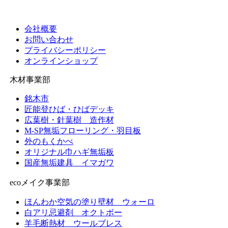
ー
カ
イ
会社概要
ブ
お問い合わせ
プライバシーポリシー
オンラインショップ
木材事業部
銘木市
匠能登ひば・ひばデッキ
広葉樹・針葉樹 造作材
M-SP無垢フローリング・羽目板
外のもくかべ
オリジナル巾ハギ無垢板
国産無垢建具 イマガワ
ecoメイク事業部
ほんわか空気の塗り壁材 ウォーロ
白アリ忌避剤 オクトボー
羊毛断熱材 ウールブレス