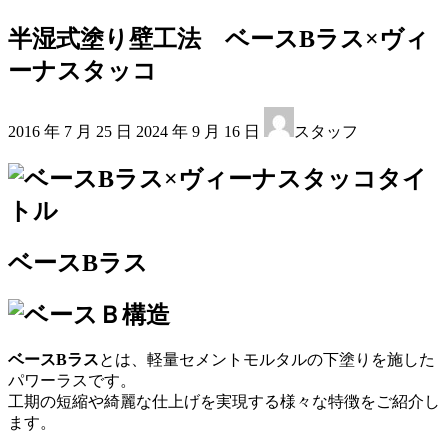
半湿式塗り壁工法 ベースBラス×ヴィ
ーナスタッコ
最
2016 年 7 月 25 日
2024 年 9 月 16 日
スタッフ
終
更
新
日
時
:
ベースBラス
ベースBラス
とは、軽量セメントモルタルの下塗りを施した
パワーラスです。
工期の短縮や綺麗な仕上げを実現する様々な特徴をご紹介し
ます。