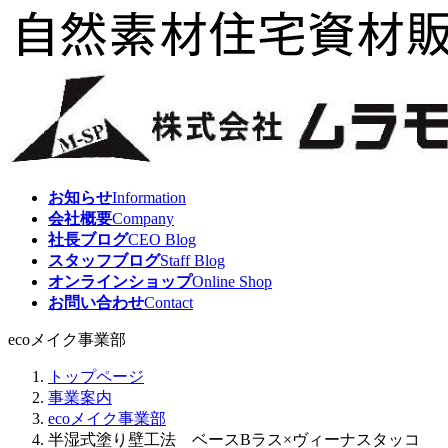
コ
ナ
ン
ビ
テ
ゲ
ン
ー
ツ
シ
へ
ョ
ス
ン
キ
に
ッ
移
お知らせ
Information
プ
動
会社概要
Company
社長ブログ
CEO Blog
スタッフブログ
Staff Blog
オンラインショップ
Online Shop
お問い合わせ
Contact
ecoメイク事業部
トップページ
事業案内
ecoメイク事業部
半湿式塗り壁工法 ベースBラス×ヴィーナスタッコ