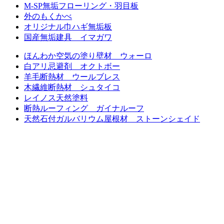
M-SP無垢フローリング・羽目板
外のもくかべ
オリジナル巾ハギ無垢板
国産無垢建具 イマガワ
ほんわか空気の塗り壁材 ウォーロ
白アリ忌避剤 オクトボー
羊毛断熱材 ウールブレス
木繊維断熱材 シュタイコ
レイノス天然塗料
断熱ルーフィング ガイナルーフ
天然石付ガルバリウム屋根材 ストーンシェイド