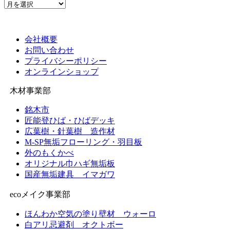
ア
ー
カ
イ
会社概要
ブ
お問い合わせ
プライバシーポリシー
オンラインショップ
木材事業部
銘木市
匠能登ひば・ひばデッキ
広葉樹・針葉樹 造作材
M-SP無垢フローリング・羽目板
外のもくかべ
オリジナル巾ハギ無垢板
国産無垢建具 イマガワ
ecoメイク事業部
ほんわか空気の塗り壁材 ウォーロ
白アリ忌避剤 オクトボー