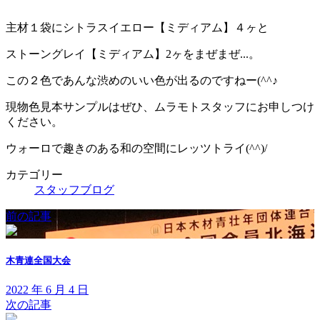
主材１袋にシトラスイエロー【ミディアム】４ヶと
ストーングレイ【ミディアム】2ヶをまぜまぜ...。
この２色であんな渋めのいい色が出るのですねー(^^♪
現物色見本サンプルはぜひ、ムラモトスタッフにお申しつけ
ください。
ウォーロで趣きのある和の空間にレッツトライ(^^)/
カテゴリー
スタッフブログ
前の記事
木青連全国大会
2022 年 6 月 4 日
次の記事