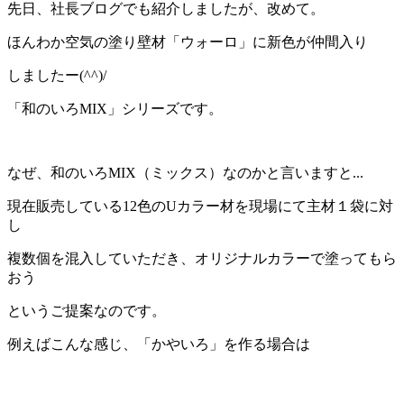
日
先日、社長ブログでも紹介しましたが、改めて。
時
:
ほんわか空気の塗り壁材「ウォーロ」に新色が仲間入り
しましたー(^^)/
「和のいろMIX」シリーズです。
なぜ、和のいろMIX（ミックス）なのかと言いますと...
現在販売している12色のUカラー材を現場にて主材１袋に対
し
複数個を混入していただき、オリジナルカラーで塗ってもら
おう
というご提案なのです。
例えばこんな感じ、「かやいろ」を作る場合は