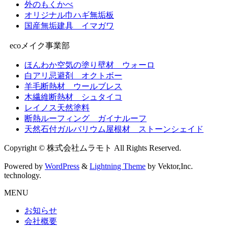
外のもくかべ
オリジナル巾ハギ無垢板
国産無垢建具 イマガワ
ecoメイク事業部
ほんわか空気の塗り壁材 ウォーロ
白アリ忌避剤 オクトボー
羊毛断熱材 ウールブレス
木繊維断熱材 シュタイコ
レイノス天然塗料
断熱ルーフィング ガイナルーフ
天然石付ガルバリウム屋根材 ストーンシェイド
Copyright © 株式会社ムラモト All Rights Reserved.
Powered by
WordPress
&
Lightning Theme
by Vektor,Inc.
technology.
MENU
お知らせ
会社概要