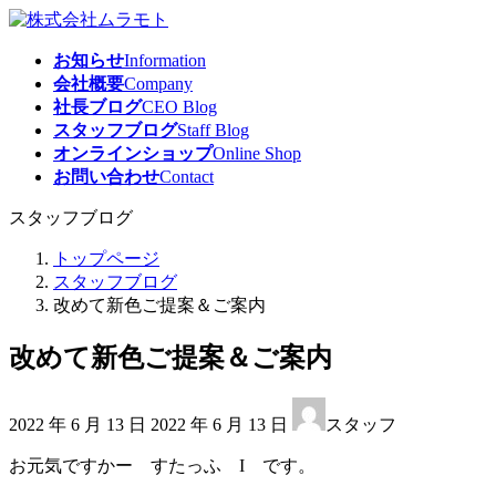
コ
ナ
ン
ビ
お知らせ
Information
テ
ゲ
会社概要
Company
ン
ー
社長ブログ
CEO Blog
ツ
シ
スタッフブログ
Staff Blog
へ
ョ
オンラインショップ
Online Shop
ス
ン
お問い合わせ
Contact
キ
に
ッ
移
スタッフブログ
プ
動
トップページ
スタッフブログ
改めて新色ご提案＆ご案内
改めて新色ご提案＆ご案内
最
2022 年 6 月 13 日
2022 年 6 月 13 日
スタッフ
終
更
お元気ですかー すたっふ I です。
新