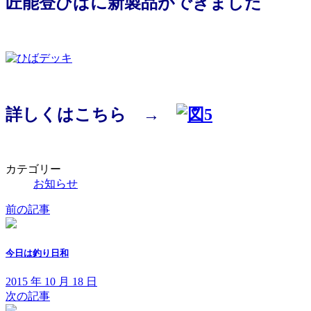
匠能登ひばに新製品ができました
新
日
時
:
詳しくはこちら →
カテゴリー
お知らせ
前の記事
今日は釣り日和
2015 年 10 月 18 日
次の記事