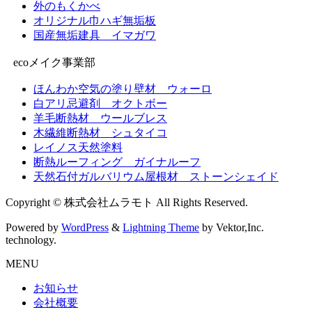
外のもくかべ
オリジナル巾ハギ無垢板
国産無垢建具 イマガワ
ecoメイク事業部
ほんわか空気の塗り壁材 ウォーロ
白アリ忌避剤 オクトボー
羊毛断熱材 ウールブレス
木繊維断熱材 シュタイコ
レイノス天然塗料
断熱ルーフィング ガイナルーフ
天然石付ガルバリウム屋根材 ストーンシェイド
Copyright © 株式会社ムラモト All Rights Reserved.
Powered by
WordPress
&
Lightning Theme
by Vektor,Inc.
technology.
MENU
お知らせ
会社概要