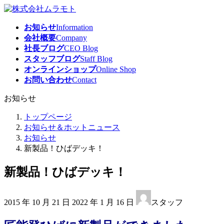
コ
ナ
ン
ビ
お知らせ
Information
テ
ゲ
会社概要
Company
ン
ー
社長ブログ
CEO Blog
ツ
シ
スタッフブログ
Staff Blog
へ
ョ
オンラインショップ
Online Shop
ス
ン
お問い合わせ
Contact
キ
に
ッ
移
お知らせ
プ
動
トップページ
お知らせ＆ホットニュース
お知らせ
新製品！ひばデッキ！
新製品！ひばデッキ！
最
2015 年 10 月 21 日
2022 年 1 月 16 日
スタッフ
終
更