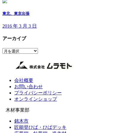
東北、東京出張
2016 年 3 月 3 日
アーカイブ
ア
ー
カ
イ
ブ
会社概要
お問い合わせ
プライバシーポリシー
オンラインショップ
木材事業部
銘木市
匠能登ひば・ひばデッキ