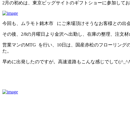
日
2月の初めは、東京ビッグサイトのギフトショーに参加して
時
:
今回も、ムラモト銘木市 にご来場頂けそうなお客様との出
その後、2/8の月曜日より金沢へ出勤し、在庫の整理、注文
営業マンのMTG を行い、10日は、国産赤松のフローリン
た。
早めに出発したのですが。高速道路もこんな感じでして(;^_^