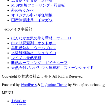
広葉樹・針葉樹 造作材
M-SP無垢フローリング・羽目板
外のもくかべ
オリジナル巾ハギ無垢板
国産無垢建具 イマガワ
ecoメイク事業部
ほんわか空気の塗り壁材 ウォーロ
白アリ忌避剤 オクトボー
羊毛断熱材 ウールブレス
木繊維断熱材 シュタイコ
レイノス天然塗料
断熱ルーフィング ガイナルーフ
天然石付ガルバリウム屋根材 ストーンシェイド
Copyright © 株式会社ムラモト All Rights Reserved.
Powered by
WordPress
&
Lightning Theme
by Vektor,Inc. technolog
MENU
お知らせ