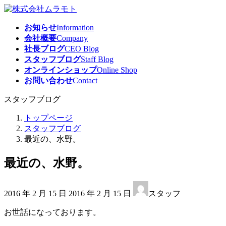
コ
ナ
ン
ビ
お知らせ
Information
テ
ゲ
会社概要
Company
ン
ー
社長ブログ
CEO Blog
ツ
シ
スタッフブログ
Staff Blog
へ
ョ
オンラインショップ
Online Shop
ス
ン
お問い合わせ
Contact
キ
に
ッ
移
スタッフブログ
プ
動
トップページ
スタッフブログ
最近の、水野。
最近の、水野。
最
2016 年 2 月 15 日
2016 年 2 月 15 日
スタッフ
終
更
お世話になっております。
新