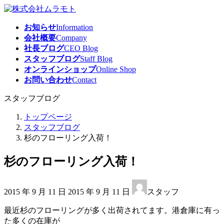
コ
ナ
ン
ビ
お知らせ
Information
テ
ゲ
会社概要
Company
ン
ー
社長ブログ
CEO Blog
ツ
シ
スタッフブログ
Staff Blog
へ
ョ
オンラインショップ
Online Shop
ス
ン
お問い合わせ
Contact
キ
に
ッ
移
スタッフブログ
プ
動
トップページ
スタッフブログ
杉のフローリング入荷！
杉のフローリング入荷！
最
2015 年 9 月 11 日
2015 年 9 月 11 日
スタッフ
終
更
最近杉のフローリングが多く出荷されてます。港倉庫に有っ
新
た多くの在庫が