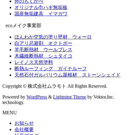
外のもくかべ
オリジナル巾ハギ無垢板
国産無垢建具 イマガワ
ecoメイク事業部
ほんわか空気の塗り壁材 ウォーロ
白アリ忌避剤 オクトボー
羊毛断熱材 ウールブレス
木繊維断熱材 シュタイコ
レイノス天然塗料
断熱ルーフィング ガイナルーフ
天然石付ガルバリウム屋根材 ストーンシェイド
Copyright © 株式会社ムラモト All Rights Reserved.
Powered by
WordPress
&
Lightning Theme
by Vektor,Inc.
technology.
MENU
お知らせ
会社概要