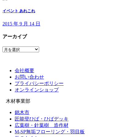
イベント あれこれ
2015 年 9 月 14 日
アーカイブ
ア
ー
カ
イ
会社概要
ブ
お問い合わせ
プライバシーポリシー
オンラインショップ
木材事業部
銘木市
匠能登ひば・ひばデッキ
広葉樹・針葉樹 造作材
M-SP無垢フローリング・羽目板