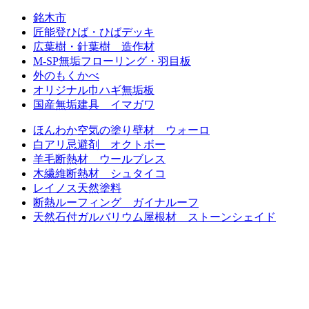
銘木市
匠能登ひば・ひばデッキ
広葉樹・針葉樹 造作材
M-SP無垢フローリング・羽目板
外のもくかべ
オリジナル巾ハギ無垢板
国産無垢建具 イマガワ
ほんわか空気の塗り壁材 ウォーロ
白アリ忌避剤 オクトボー
羊毛断熱材 ウールブレス
木繊維断熱材 シュタイコ
レイノス天然塗料
断熱ルーフィング ガイナルーフ
天然石付ガルバリウム屋根材 ストーンシェイド