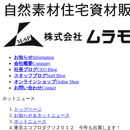
コ
ナ
ン
ビ
テ
ゲ
ン
ー
ツ
シ
へ
ョ
ス
ン
キ
に
ッ
移
お知らせ
Information
プ
動
会社概要
Company
社長ブログ
CEO Blog
スタッフブログ
Staff Blog
オンラインショップ
Online Shop
お問い合わせ
Contact
ホットニュース
トップページ
お知らせ＆ホットニュース
ホットニュース
東京エコプロダクツ２０１２ 今年も出展します！