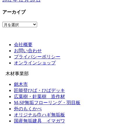
アーカイブ
ア
ー
カ
イ
会社概要
ブ
お問い合わせ
プライバシーポリシー
オンラインショップ
木材事業部
銘木市
匠能登ひば・ひばデッキ
広葉樹・針葉樹 造作材
M-SP無垢フローリング・羽目板
外のもくかべ
オリジナル巾ハギ無垢板
国産無垢建具 イマガワ