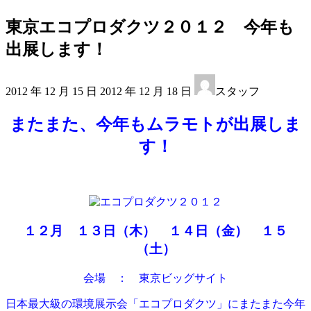
東京エコプロダクツ２０１２ 今年も
出展します！
最
2012 年 12 月 15 日
2012 年 12 月 18 日
スタッフ
終
更
またまた、今年もムラモトが出展しま
新
日
す！
時
:
１２月 １３日（木） １４日（金） １５
（土）
会場 ： 東京ビッグサイト
日本最大級の環境展示会「エコプロダクツ」にまたまた今年