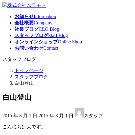
コ
ナ
ン
ビ
お知らせ
Information
テ
ゲ
会社概要
Company
ン
ー
社長ブログ
CEO Blog
ツ
シ
スタッフブログ
Staff Blog
へ
ョ
オンラインショップ
Online Shop
ス
ン
お問い合わせ
Contact
キ
に
ッ
移
スタッフブログ
プ
動
トップページ
スタッフブログ
白山登山
白山登山
最
2015 年 8 月 1 日
2015 年 8 月 1 日
スタッフ
終
更
こんにちは大です。
新