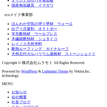
オリジナル巾ハギ無垢板
国産無垢建具 イマガワ
ecoメイク事業部
ほんわか空気の塗り壁材 ウォーロ
白アリ忌避剤 オクトボー
羊毛断熱材 ウールブレス
木繊維断熱材 シュタイコ
レイノス天然塗料
断熱ルーフィング ガイナルーフ
天然石付ガルバリウム屋根材 ストーンシェイド
Copyright © 株式会社ムラモト All Rights Reserved.
Powered by
WordPress
&
Lightning Theme
by Vektor,Inc.
technology.
MENU
お知らせ
会社概要
社長ブログ