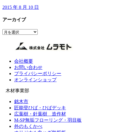
2015 年 8 月 10 日
アーカイブ
ア
ー
カ
イ
ブ
会社概要
お問い合わせ
プライバシーポリシー
オンラインショップ
木材事業部
銘木市
匠能登ひば・ひばデッキ
広葉樹・針葉樹 造作材
M-SP無垢フローリング・羽目板
外のもくかべ