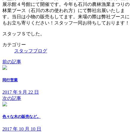
日
展示館４号館にて開催です。今年も石川の農林漁業まつりの
時
林業ブース（石川の木の使われ方）にて弊社出展いたしま
:
す。当日は小物の販売もしてます。来場の際は弊社ブースに
もお立ち寄りください！スタッフ一同お待ちしております！
スタッフＳでした。
カテゴリー
スタッフブログ
前の記事
同行営業
2017 年 9 月 22 日
次の記事
色々な木の販売など。
2017 年 10 月 10 日