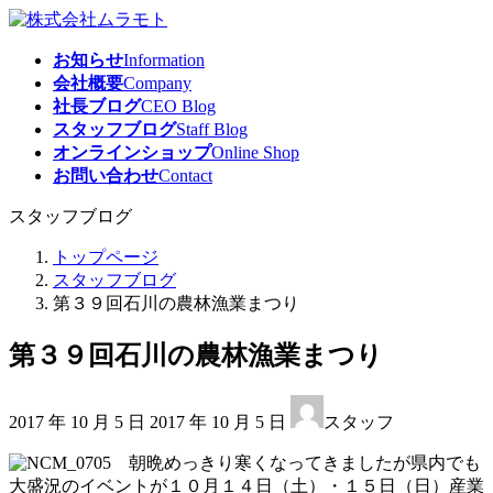
コ
ナ
ン
ビ
お知らせ
Information
テ
ゲ
会社概要
Company
ン
ー
社長ブログ
CEO Blog
ツ
シ
スタッフブログ
Staff Blog
へ
ョ
オンラインショップ
Online Shop
ス
ン
お問い合わせ
Contact
キ
に
ッ
移
スタッフブログ
プ
動
トップページ
スタッフブログ
第３９回石川の農林漁業まつり
第３９回石川の農林漁業まつり
最
2017 年 10 月 5 日
2017 年 10 月 5 日
スタッフ
終
更
朝晩めっきり寒くなってきましたが県内でも
新
大盛況のイベントが１０月１４日（土）・１５日（日）産業