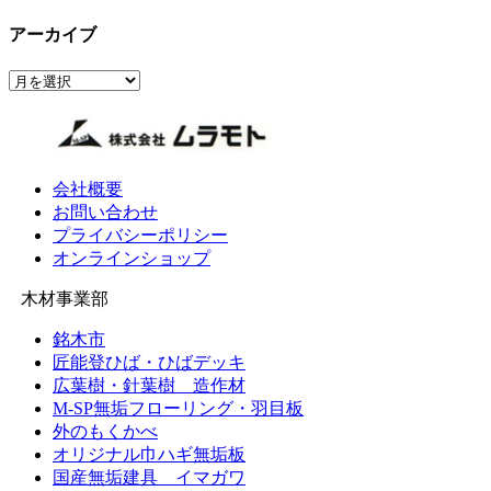
アーカイブ
ア
ー
カ
イ
ブ
会社概要
お問い合わせ
プライバシーポリシー
オンラインショップ
木材事業部
銘木市
匠能登ひば・ひばデッキ
広葉樹・針葉樹 造作材
M-SP無垢フローリング・羽目板
外のもくかべ
オリジナル巾ハギ無垢板
国産無垢建具 イマガワ