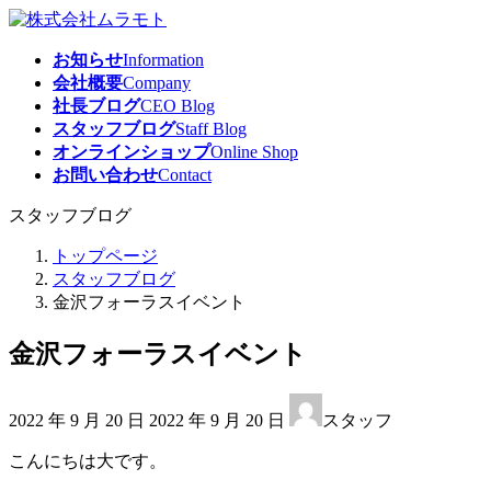
コ
ナ
ン
ビ
お知らせ
Information
テ
ゲ
会社概要
Company
ン
ー
社長ブログ
CEO Blog
ツ
シ
スタッフブログ
Staff Blog
へ
ョ
オンラインショップ
Online Shop
ス
ン
お問い合わせ
Contact
キ
に
ッ
移
スタッフブログ
プ
動
トップページ
スタッフブログ
金沢フォーラスイベント
金沢フォーラスイベント
最
2022 年 9 月 20 日
2022 年 9 月 20 日
スタッフ
終
更
こんにちは大です。
新