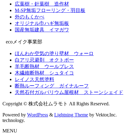
広葉樹・針葉樹 造作材
M-SP無垢フローリング・羽目板
外のもくかべ
オリジナル巾ハギ無垢板
国産無垢建具 イマガワ
ecoメイク事業部
ほんわか空気の塗り壁材 ウォーロ
白アリ忌避剤 オクトボー
羊毛断熱材 ウールブレス
木繊維断熱材 シュタイコ
レイノス天然塗料
断熱ルーフィング ガイナルーフ
天然石付ガルバリウム屋根材 ストーンシェイド
Copyright © 株式会社ムラモト All Rights Reserved.
Powered by
WordPress
&
Lightning Theme
by Vektor,Inc.
technology.
MENU