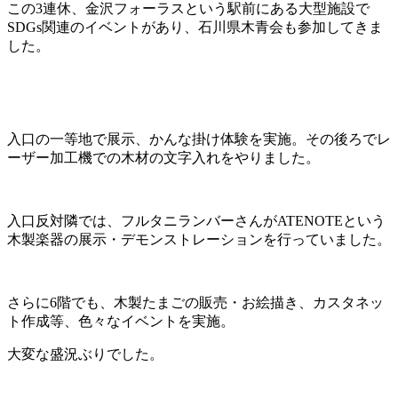
日
この3連休、金沢フォーラスという駅前にある大型施設で
時
SDGs関連のイベントがあり、石川県木青会も参加してきま
:
した。
入口の一等地で展示、かんな掛け体験を実施。その後ろでレ
ーザー加工機での木材の文字入れをやりました。
入口反対隣では、フルタニランバーさんがATENOTEという
木製楽器の展示・デモンストレーションを行っていました。
さらに6階でも、木製たまごの販売・お絵描き、カスタネッ
ト作成等、色々なイベントを実施。
大変な盛況ぶりでした。