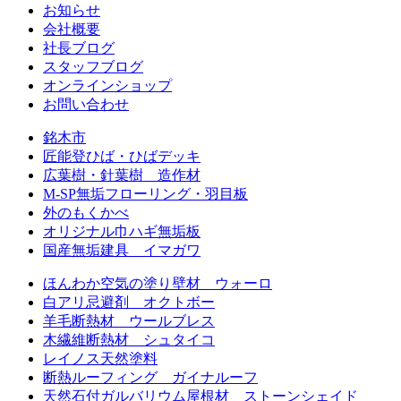
お知らせ
会社概要
社長ブログ
スタッフブログ
オンラインショップ
お問い合わせ
銘木市
匠能登ひば・ひばデッキ
広葉樹・針葉樹 造作材
M-SP無垢フローリング・羽目板
外のもくかべ
オリジナル巾ハギ無垢板
国産無垢建具 イマガワ
ほんわか空気の塗り壁材 ウォーロ
白アリ忌避剤 オクトボー
羊毛断熱材 ウールブレス
木繊維断熱材 シュタイコ
レイノス天然塗料
断熱ルーフィング ガイナルーフ
天然石付ガルバリウム屋根材 ストーンシェイド