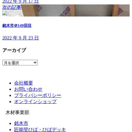
2022 年 9 月 17 日
次の記事
銘木市＠149回目
2022 年 9 月 23 日
アーカイブ
ア
ー
カ
イ
会社概要
ブ
お問い合わせ
プライバシーポリシー
オンラインショップ
木材事業部
銘木市
匠能登ひば・ひばデッキ