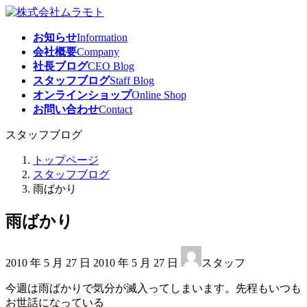
コ
ナ
ン
ビ
お知らせ
Information
テ
ゲ
会社概要
Company
ン
ー
社長ブログ
CEO Blog
ツ
シ
スタッフブログ
Staff Blog
へ
ョ
オンラインショップ
Online Shop
ス
ン
お問い合わせ
Contact
キ
に
ッ
移
スタッフブログ
プ
動
トップページ
スタッフブログ
雨ばかり
雨ばかり
最
2010 年 5 月 27 日
2010 年 5 月 27 日
スタッフ
終
更
今週は雨ばかりで気分が滅入ってしまいます。先程もいつも
新
お世話になっている