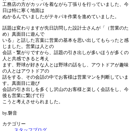
日
工務店の方がカッパを着ながら丁張りを行っていました、今
時
日は特に寒く地面は
:
ぬかるんでいましたがテキパキ作業を進めていました。
話題は変わりますが先日訪問した設計士さんが「（営業のた
め）真面目に遊んで
いる」と話した言葉に営業の基本を思い出してもらったと感
じました。営業は人との
会話・繋がりですから、話題の引き出しが多いほうが多くの
人と共感できると考え
ます、野球が好きな人とは野球の話をし、アウトドアが趣味
の人とはアウトドアの
話をする、その会話の中でお客様は営業マンを判断していま
す。真面目に遊び
会話の引き出しを多くし沢山のお客様と楽しく会話をし、今
後も営業に繋げて行
こうと考えさせられました。
by.磐音
カテゴリー
スタッフブログ