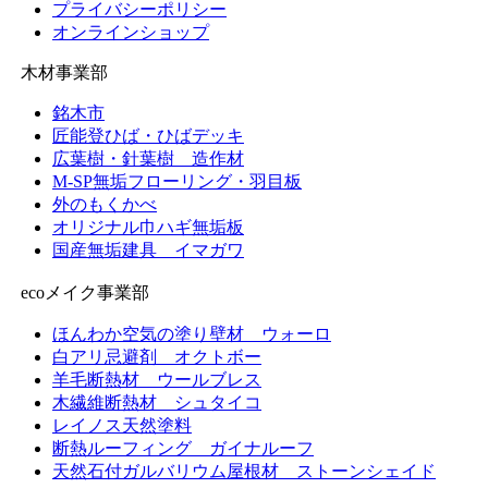
プライバシーポリシー
オンラインショップ
木材事業部
銘木市
匠能登ひば・ひばデッキ
広葉樹・針葉樹 造作材
M-SP無垢フローリング・羽目板
外のもくかべ
オリジナル巾ハギ無垢板
国産無垢建具 イマガワ
ecoメイク事業部
ほんわか空気の塗り壁材 ウォーロ
白アリ忌避剤 オクトボー
羊毛断熱材 ウールブレス
木繊維断熱材 シュタイコ
レイノス天然塗料
断熱ルーフィング ガイナルーフ
天然石付ガルバリウム屋根材 ストーンシェイド