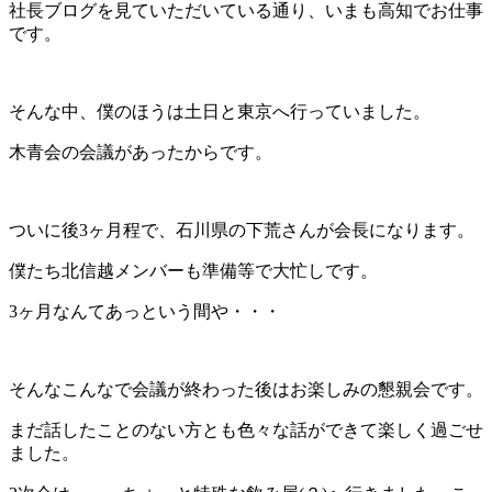
日
社長ブログを見ていただいている通り、いまも高知でお仕事
時
です。
:
そんな中、僕のほうは土日と東京へ行っていました。
木青会の会議があったからです。
ついに後3ヶ月程で、石川県の下荒さんが会長になります。
僕たち北信越メンバーも準備等で大忙しです。
3ヶ月なんてあっという間や・・・
そんなこんなで会議が終わった後はお楽しみの懇親会です。
まだ話したことのない方とも色々な話ができて楽しく過ごせ
ました。