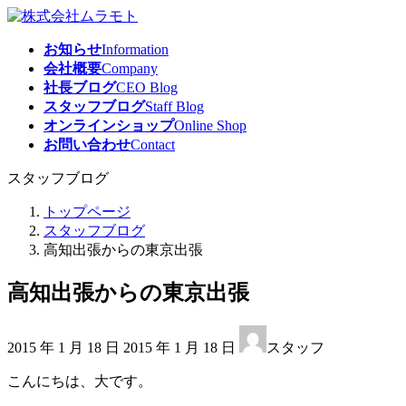
コ
ナ
ン
ビ
お知らせ
Information
テ
ゲ
会社概要
Company
ン
ー
社長ブログ
CEO Blog
ツ
シ
スタッフブログ
Staff Blog
へ
ョ
オンラインショップ
Online Shop
ス
ン
お問い合わせ
Contact
キ
に
ッ
移
スタッフブログ
プ
動
トップページ
スタッフブログ
高知出張からの東京出張
高知出張からの東京出張
最
2015 年 1 月 18 日
2015 年 1 月 18 日
スタッフ
終
更
こんにちは、大です。
新