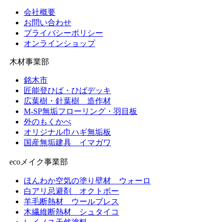
ブ
会社概要
お問い合わせ
プライバシーポリシー
オンラインショップ
木材事業部
銘木市
匠能登ひば・ひばデッキ
広葉樹・針葉樹 造作材
M-SP無垢フローリング・羽目板
外のもくかべ
オリジナル巾ハギ無垢板
国産無垢建具 イマガワ
ecoメイク事業部
ほんわか空気の塗り壁材 ウォーロ
白アリ忌避剤 オクトボー
羊毛断熱材 ウールブレス
木繊維断熱材 シュタイコ