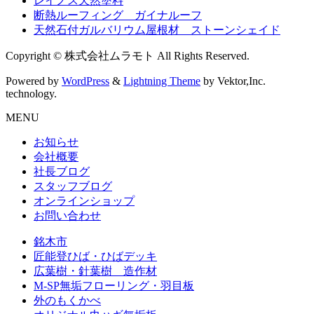
レイノス天然塗料
断熱ルーフィング ガイナルーフ
天然石付ガルバリウム屋根材 ストーンシェイド
Copyright © 株式会社ムラモト All Rights Reserved.
Powered by
WordPress
&
Lightning Theme
by Vektor,Inc.
technology.
MENU
お知らせ
会社概要
社長ブログ
スタッフブログ
オンラインショップ
お問い合わせ
銘木市
匠能登ひば・ひばデッキ
広葉樹・針葉樹 造作材
M-SP無垢フローリング・羽目板
外のもくかべ