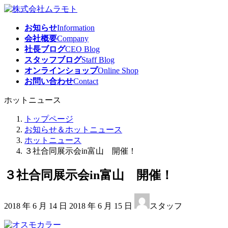
コ
ナ
ン
ビ
お知らせ
Information
テ
ゲ
会社概要
Company
ン
ー
社長ブログ
CEO Blog
ツ
シ
スタッフブログ
Staff Blog
へ
ョ
オンラインショップ
Online Shop
ス
ン
お問い合わせ
Contact
キ
に
ッ
移
ホットニュース
プ
動
トップページ
お知らせ＆ホットニュース
ホットニュース
３社合同展示会in富山 開催！
３社合同展示会in富山 開催！
最
2018 年 6 月 14 日
2018 年 6 月 15 日
スタッフ
終
更