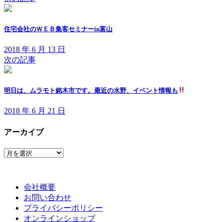
住宅会社のＷＥＢ集客セミナーin富山
2018 年 6 月 13 日
次の記事
明日は、ムラモト銘木市です。最近の水野、イベント情報も
2018 年 6 月 21 日
アーカイブ
ア
ー
カ
イ
会社概要
ブ
お問い合わせ
プライバシーポリシー
オンラインショップ