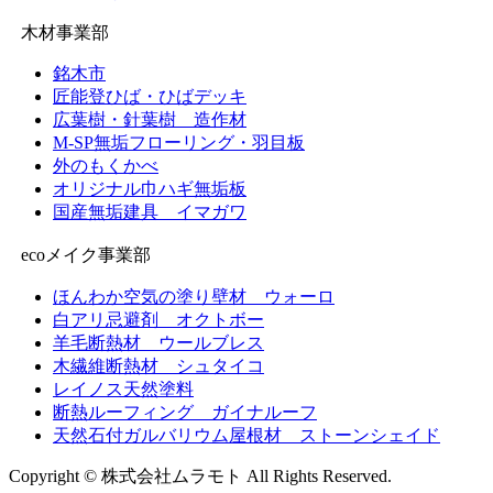
木材事業部
銘木市
匠能登ひば・ひばデッキ
広葉樹・針葉樹 造作材
M-SP無垢フローリング・羽目板
外のもくかべ
オリジナル巾ハギ無垢板
国産無垢建具 イマガワ
ecoメイク事業部
ほんわか空気の塗り壁材 ウォーロ
白アリ忌避剤 オクトボー
羊毛断熱材 ウールブレス
木繊維断熱材 シュタイコ
レイノス天然塗料
断熱ルーフィング ガイナルーフ
天然石付ガルバリウム屋根材 ストーンシェイド
Copyright © 株式会社ムラモト All Rights Reserved.