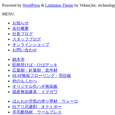
Powered by
WordPress
&
Lightning Theme
by Vektor,Inc. technolog
MENU
お知らせ
会社概要
社長ブログ
スタッフブログ
オンラインショップ
お問い合わせ
銘木市
匠能登ひば・ひばデッキ
広葉樹・針葉樹 造作材
M-SP無垢フローリング・羽目板
外のもくかべ
オリジナル巾ハギ無垢板
国産無垢建具 イマガワ
ほんわか空気の塗り壁材 ウォーロ
白アリ忌避剤 オクトボー
羊毛断熱材 ウールブレス