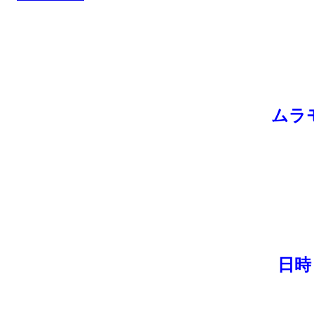
新
日
時
:
ムラ
日時