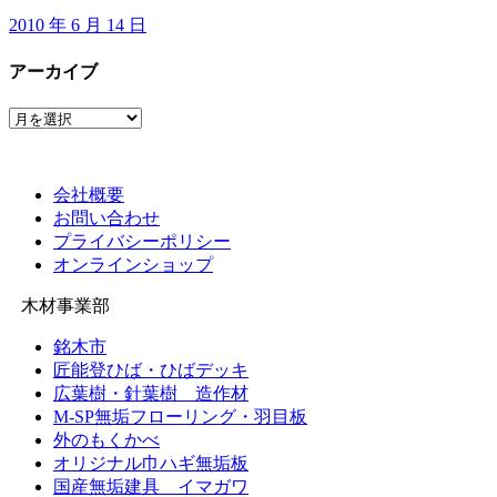
2010 年 6 月 14 日
アーカイブ
ア
ー
カ
イ
会社概要
ブ
お問い合わせ
プライバシーポリシー
オンラインショップ
木材事業部
銘木市
匠能登ひば・ひばデッキ
広葉樹・針葉樹 造作材
M-SP無垢フローリング・羽目板
外のもくかべ
オリジナル巾ハギ無垢板
国産無垢建具 イマガワ