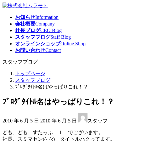
コ
ナ
ン
ビ
お知らせ
Information
テ
ゲ
会社概要
Company
ン
ー
社長ブログ
CEO Blog
ツ
シ
スタッフブログ
Staff Blog
へ
ョ
オンラインショップ
Online Shop
ス
ン
お問い合わせ
Contact
キ
に
ッ
移
スタッフブログ
プ
動
トップページ
スタッフブログ
ﾌﾞﾛｸﾞﾀｲﾄﾙ名はやっぱりこれ！？
ﾌﾞﾛｸﾞﾀｲﾄﾙ名はやっぱりこれ！？
最
2010 年 6 月 5 日
2010 年 6 月 5 日
スタッフ
終
更
ども、ども、すたっふ Ｉ でございます。
新
社長、スミマセン(^_^;) タイトルパクってます。