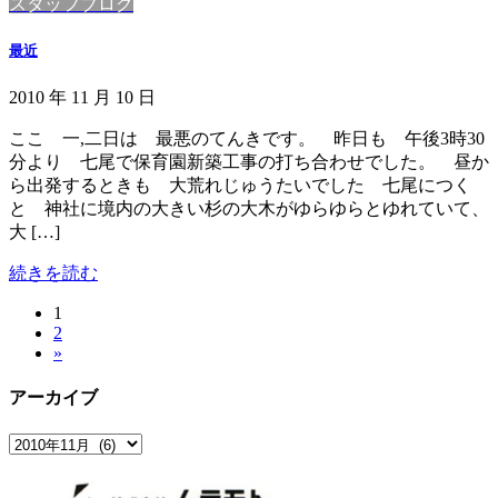
スタッフブログ
最近
2010 年 11 月 10 日
ここ 一,二日は 最悪のてんきです。 昨日も 午後3時30
分より 七尾で保育園新築工事の打ち合わせでした。 昼か
ら出発するときも 大荒れじゅうたいでした 七尾につく
と 神社に境内の大きい杉の大木がゆらゆらとゆれていて、
大 […]
続きを読む
固
1
投
固
2
定
稿
»
定
ペ
ペ
ー
の
アーカイブ
ー
ジ
ペ
ジ
ア
ー
ー
カ
ジ