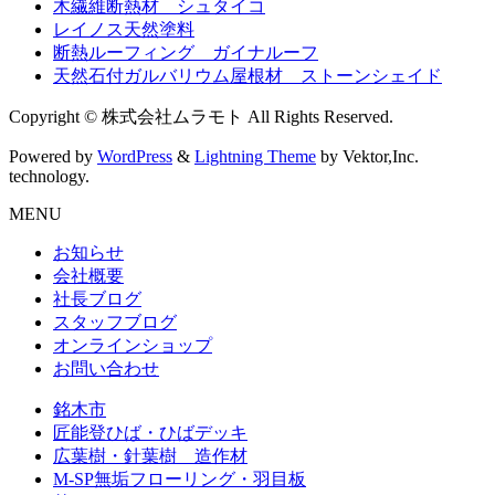
木繊維断熱材 シュタイコ
レイノス天然塗料
断熱ルーフィング ガイナルーフ
天然石付ガルバリウム屋根材 ストーンシェイド
Copyright © 株式会社ムラモト All Rights Reserved.
Powered by
WordPress
&
Lightning Theme
by Vektor,Inc.
technology.
MENU
お知らせ
会社概要
社長ブログ
スタッフブログ
オンラインショップ
お問い合わせ
銘木市
匠能登ひば・ひばデッキ
広葉樹・針葉樹 造作材
M-SP無垢フローリング・羽目板