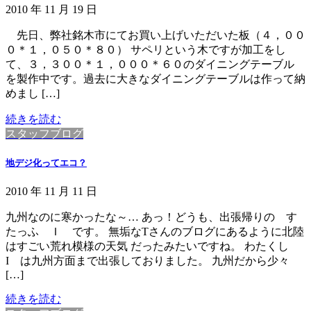
2010 年 11 月 19 日
先日、弊社銘木市にてお買い上げいただいた板（４，００
０＊１，０５０＊８０） サペリという木ですが加工をし
て、３，３００＊１，０００＊６０のダイニングテーブル
を製作中です。過去に大きなダイニングテーブルは作って納
めまし […]
続きを読む
スタッフブログ
地デジ化ってエコ？
2010 年 11 月 11 日
九州なのに寒かったな～… あっ！どうも、出張帰りの す
たっふ Ｉ です。 無垢なTさんのブログにあるように北陸
はすごい荒れ模様の天気 だったみたいですね。 わたくし
I は九州方面まで出張しておりました。 九州だから少々
[…]
続きを読む