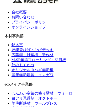
イ
送
ブ
会社概要
り
お問い合わせ
プライバシーポリシー
オンラインショップ
木材事業部
銘木市
匠能登ひば・ひばデッキ
広葉樹・針葉樹 造作材
M-SP無垢フローリング・羽目板
外のもくかべ
オリジナル巾ハギ無垢板
国産無垢建具 イマガワ
ecoメイク事業部
ほんわか空気の塗り壁材 ウォーロ
白アリ忌避剤 オクトボー
羊毛断熱材 ウールブレス