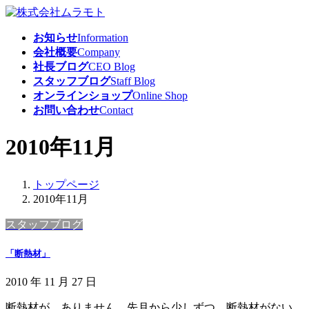
コ
ナ
ン
ビ
お知らせ
Information
テ
ゲ
会社概要
Company
ン
ー
社長ブログ
CEO Blog
ツ
シ
スタッフブログ
Staff Blog
へ
ョ
オンラインショップ
Online Shop
ス
ン
お問い合わせ
Contact
キ
に
ッ
移
2010年11月
プ
動
トップページ
2010年11月
スタッフブログ
「断熱材」
2010 年 11 月 27 日
断熱材が ありません。先月から少しずつ 断熱材がない