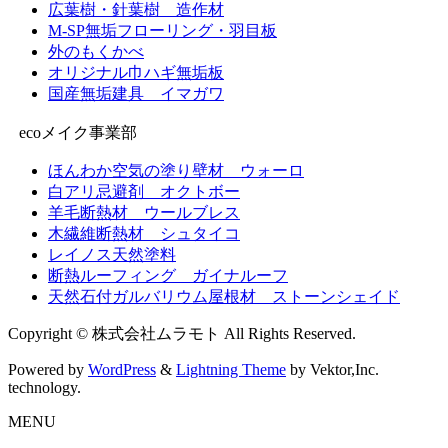
広葉樹・針葉樹 造作材
M-SP無垢フローリング・羽目板
外のもくかべ
オリジナル巾ハギ無垢板
国産無垢建具 イマガワ
ecoメイク事業部
ほんわか空気の塗り壁材 ウォーロ
白アリ忌避剤 オクトボー
羊毛断熱材 ウールブレス
木繊維断熱材 シュタイコ
レイノス天然塗料
断熱ルーフィング ガイナルーフ
天然石付ガルバリウム屋根材 ストーンシェイド
Copyright © 株式会社ムラモト All Rights Reserved.
Powered by
WordPress
&
Lightning Theme
by Vektor,Inc.
technology.
MENU