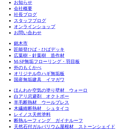
お知らせ
会社概要
社長ブログ
スタッフブログ
オンラインショップ
お問い合わせ
銘木市
匠能登ひば・ひばデッキ
広葉樹・針葉樹 造作材
M-SP無垢フローリング・羽目板
外のもくかべ
オリジナル巾ハギ無垢板
国産無垢建具 イマガワ
ほんわか空気の塗り壁材 ウォーロ
白アリ忌避剤 オクトボー
羊毛断熱材 ウールブレス
木繊維断熱材 シュタイコ
レイノス天然塗料
断熱ルーフィング ガイナルーフ
天然石付ガルバリウム屋根材 ストーンシェイド