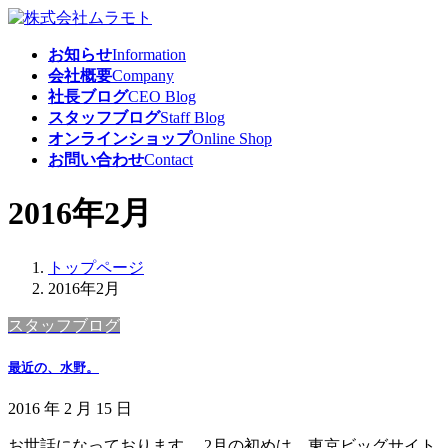
コ
ナ
ン
ビ
お知らせ
Information
テ
ゲ
会社概要
Company
ン
ー
社長ブログ
CEO Blog
ツ
シ
スタッフブログ
Staff Blog
へ
ョ
オンラインショップ
Online Shop
ス
ン
お問い合わせ
Contact
キ
に
ッ
移
2016年2月
プ
動
トップページ
2016年2月
スタッフブログ
最近の、水野。
2016 年 2 月 15 日
お世話になっております。 2月の初めは、東京ビッグサイト