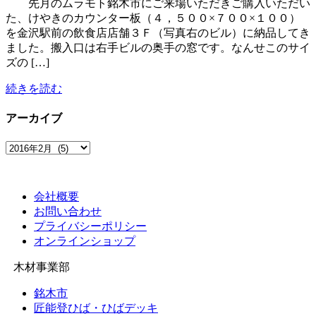
先月のムラモト銘木市にご来場いただきご購入いただい
た、けやきのカウンター板（４，５００×７００×１００）
を金沢駅前の飲食店店舗３Ｆ（写真右のビル）に納品してき
ました。搬入口は右手ビルの奥手の窓です。なんせこのサイ
ズの […]
続きを読む
アーカイブ
ア
ー
カ
イ
会社概要
ブ
お問い合わせ
プライバシーポリシー
オンラインショップ
木材事業部
銘木市
匠能登ひば・ひばデッキ