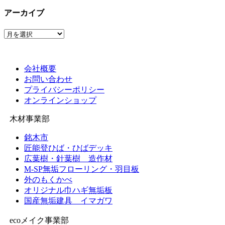
の
ペ
ー
ジ
アーカイブ
ペ
ー
ジ
ジ
ー
ア
ー
ジ
カ
送
イ
会社概要
ブ
り
お問い合わせ
プライバシーポリシー
オンラインショップ
木材事業部
銘木市
匠能登ひば・ひばデッキ
広葉樹・針葉樹 造作材
M-SP無垢フローリング・羽目板
外のもくかべ
オリジナル巾ハギ無垢板
国産無垢建具 イマガワ
ecoメイク事業部