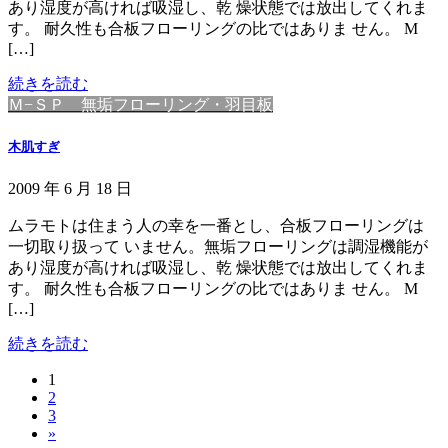
あり湿度が高ければ吸湿し、乾 燥状態では放出してくれま
す。 耐久性も合板フローリングの比ではありま せん。 M
[…]
続きを読む
Ｍ−ＳＰ 無垢フローリング・羽目板
木肌すぎ
2009 年 6 月 18 日
ムラモトは住まう人の幸を一番とし、合板フローリングは
一切取り扱って いません。無垢フローリングは調湿機能が
あり湿度が高ければ吸湿し、乾 燥状態では放出してくれま
す。 耐久性も合板フローリングの比ではありま せん。 M
[…]
続きを読む
固
1
投
固
2
定
稿
固
3
定
ペ
»
定
ペ
ー