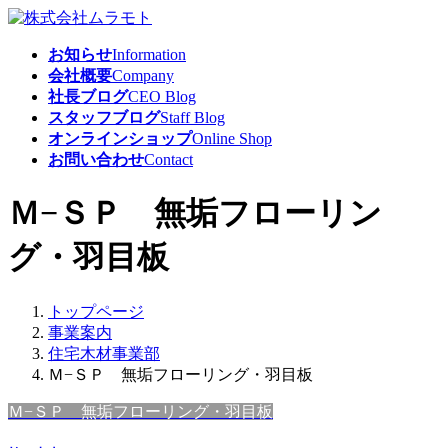
コ
ナ
ン
ビ
お知らせ
Information
テ
ゲ
会社概要
Company
ン
ー
社長ブログ
CEO Blog
ツ
シ
スタッフブログ
Staff Blog
へ
ョ
オンラインショップ
Online Shop
ス
ン
お問い合わせ
Contact
キ
に
ッ
移
Ｍ−ＳＰ 無垢フローリン
プ
動
グ・羽目板
トップページ
事業案内
住宅木材事業部
Ｍ−ＳＰ 無垢フローリング・羽目板
Ｍ−ＳＰ 無垢フローリング・羽目板