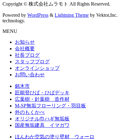
Copyright © 株式会社ムラモト All Rights Reserved.
Powered by
WordPress
&
Lightning Theme
by Vektor,Inc.
technology.
MENU
お知らせ
会社概要
社長ブログ
スタッフブログ
オンラインショップ
お問い合わせ
銘木市
匠能登ひば・ひばデッキ
広葉樹・針葉樹 造作材
M-SP無垢フローリング・羽目板
外のもくかべ
オリジナル巾ハギ無垢板
国産無垢建具 イマガワ
ほんわか空気の塗り壁材 ウォーロ