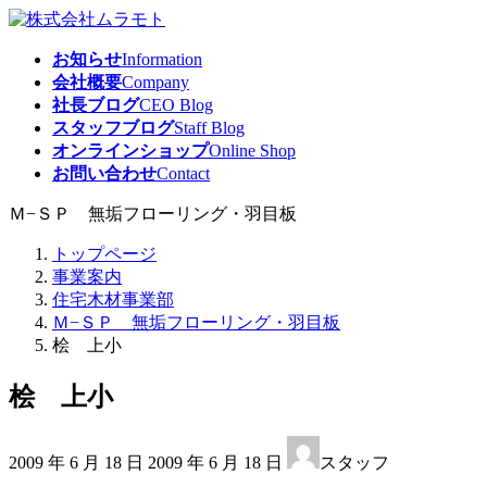
コ
ナ
ン
ビ
お知らせ
Information
テ
ゲ
会社概要
Company
ン
ー
社長ブログ
CEO Blog
ツ
シ
スタッフブログ
Staff Blog
へ
ョ
オンラインショップ
Online Shop
ス
ン
お問い合わせ
Contact
キ
に
ッ
移
Ｍ−ＳＰ 無垢フローリング・羽目板
プ
動
トップページ
事業案内
住宅木材事業部
Ｍ−ＳＰ 無垢フローリング・羽目板
桧 上小
桧 上小
最
2009 年 6 月 18 日
2009 年 6 月 18 日
スタッフ
終