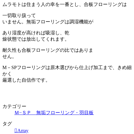
更
ムラモトは住まう人の幸を一番とし、合板フローリングは
新
日
一切取り扱って
時
いません。無垢フローリングは調湿機能が
:
あり湿度が高ければ吸湿し、乾
燥状態では放出してくれます。
耐久性も合板フローリングの比ではありま
せん。
M－SPフローリングは原木選びから仕上げ加工まで、きめ細
かく
厳選した自信作です。
カテゴリー
Ｍ−ＳＰ 無垢フローリング・羽目板
タグ
Array