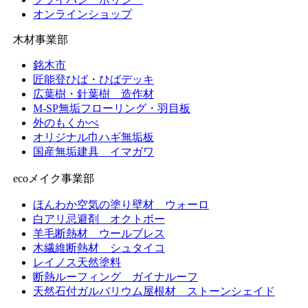
オンラインショップ
木材事業部
銘木市
匠能登ひば・ひばデッキ
広葉樹・針葉樹 造作材
M-SP無垢フローリング・羽目板
外のもくかべ
オリジナル巾ハギ無垢板
国産無垢建具 イマガワ
ecoメイク事業部
ほんわか空気の塗り壁材 ウォーロ
白アリ忌避剤 オクトボー
羊毛断熱材 ウールブレス
木繊維断熱材 シュタイコ
レイノス天然塗料
断熱ルーフィング ガイナルーフ
天然石付ガルバリウム屋根材 ストーンシェイド