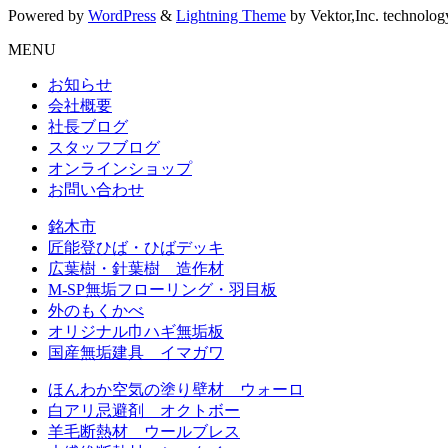
Powered by
WordPress
&
Lightning Theme
by Vektor,Inc. technolog
MENU
お知らせ
会社概要
社長ブログ
スタッフブログ
オンラインショップ
お問い合わせ
銘木市
匠能登ひば・ひばデッキ
広葉樹・針葉樹 造作材
M-SP無垢フローリング・羽目板
外のもくかべ
オリジナル巾ハギ無垢板
国産無垢建具 イマガワ
ほんわか空気の塗り壁材 ウォーロ
白アリ忌避剤 オクトボー
羊毛断熱材 ウールブレス