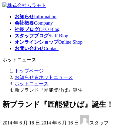
コ
ナ
ン
ビ
お知らせ
Information
テ
ゲ
会社概要
Company
ン
ー
社長ブログ
CEO Blog
ツ
シ
スタッフブログ
Staff Blog
へ
ョ
オンラインショップ
Online Shop
ス
ン
お問い合わせ
Contact
キ
に
ッ
移
ホットニュース
プ
動
トップページ
お知らせ＆ホットニュース
ホットニュース
新ブランド『匠能登ひば』誕生！
新ブランド『匠能登ひば』誕生！
最
2014 年 6 月 16 日
2014 年 6 月 16 日
スタッフ
終
更