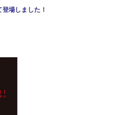
て登場しました！
ひば能登ひば