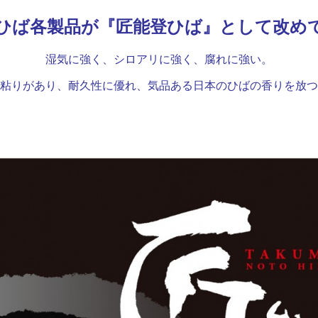
ひば各製品が『匠能登ひば』として改め
湿気に強く、シロアリに強く、腐れに強い。
粘りがあり、耐久性に優れ、気品ある日本のひばの香りを放つ
ひば能登ひば能登ひば能登ひば能登ひば能登ひば能登ひば能登
ば能登ひば能登ひば能登ひば