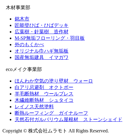
木材事業部
銘木市
匠能登ひば・ひばデッキ
広葉樹・針葉樹 造作材
M-SP無垢フローリング・羽目板
外のもくかべ
オリジナル巾ハギ無垢板
国産無垢建具 イマガワ
ecoメイク事業部
ほんわか空気の塗り壁材 ウォーロ
白アリ忌避剤 オクトボー
羊毛断熱材 ウールブレス
木繊維断熱材 シュタイコ
レイノス天然塗料
断熱ルーフィング ガイナルーフ
天然石付ガルバリウム屋根材 ストーンシェイド
Copyright © 株式会社ムラモト All Rights Reserved.