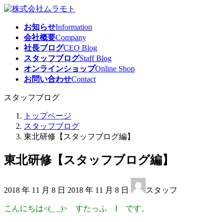
コ
ナ
ン
ビ
お知らせ
Information
テ
ゲ
会社概要
Company
ン
ー
社長ブログ
CEO Blog
ツ
シ
スタッフブログ
Staff Blog
へ
ョ
オンラインショップ
Online Shop
ス
ン
お問い合わせ
Contact
キ
に
ッ
移
スタッフブログ
プ
動
トップページ
スタッフブログ
東北研修【スタッフブログ編】
東北研修【スタッフブログ編】
最
2018 年 11 月 8 日
2018 年 11 月 8 日
スタッフ
終
更
こんにちは<(_ _)> すたっふ I です。
新