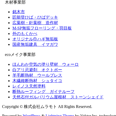
木材事業部
銘木市
匠能登ひば・ひばデッキ
広葉樹・針葉樹 造作材
M-SP無垢フローリング・羽目板
外のもくかべ
オリジナル巾ハギ無垢板
国産無垢建具 イマガワ
ecoメイク事業部
ほんわか空気の塗り壁材 ウォーロ
白アリ忌避剤 オクトボー
羊毛断熱材 ウールブレス
木繊維断熱材 シュタイコ
レイノス天然塗料
断熱ルーフィング ガイナルーフ
天然石付ガルバリウム屋根材 ストーンシェイド
Copyright © 株式会社ムラモト All Rights Reserved.
Powered by
WordPress
&
Lightning Theme
by Vektor,Inc. technolog