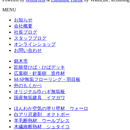
MENU
お知らせ
会社概要
社長ブログ
スタッフブログ
オンラインショップ
お問い合わせ
銘木市
匠能登ひば・ひばデッキ
広葉樹・針葉樹 造作材
M-SP無垢フローリング・羽目板
外のもくかべ
オリジナル巾ハギ無垢板
国産無垢建具 イマガワ
ほんわか空気の塗り壁材 ウォーロ
白アリ忌避剤 オクトボー
羊毛断熱材 ウールブレス
木繊維断熱材 シュタイコ